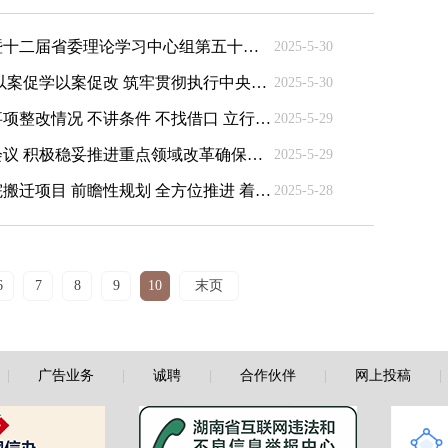
沈晓明主持召开省委常委会（扩大）会议暨十二届省委理论学习中心组第五十一次集体学习 以案为鉴 靶向施治 以作风建设新成效开创高质量发展新局面 毛伟明毛万春出席
2025-5-30
省委警示教育会召开 以高度政治自觉抓好以案促学以案促改 筑牢贯彻执行中央八项规定精神坚固堤坝 沈晓明主持并讲话 毛伟明毛万春出席
2025-5-30
毛伟明在湘潭督导中央巡视组第一批交办事项整改情况 不讲条件 不找借口 立行立改 举一反三 让人民群众看到实实在在的整改成果
2025-5-29
沈晓明主持召开省委全面深化改革委员会会议 积极稳妥推进重点领域改革确保各项任务落地见效 毛伟明出席
2025-5-29
毛伟明研究部署省体育训练基地和体育职院搬迁项目 前瞻性规划 全方位推进 着力打造体育强省新地标
2025-5-28
6
7
8
9
10
末页
|
广告业务
|
诚聘
|
合作伙伴
|
网上投稿