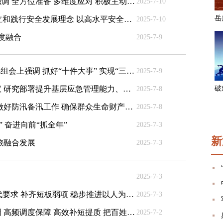
毛伟明在全省迎峰度夏电力保供调度会上强调 全方位准备 多维度应对 积极主动打好迎峰度夏电力保供战
2025-7-10
沈晓明开展“十五五”规划专题调研 牢固树立和践行安全发展理念 以高水平安全保障高质量发展
2025-7-10
度融合
2025-7-9
毛伟明在省推进“一带一路”建设工作领导小组会上强调 抓好“十件大事” 实现“三大突破” 更高水平融入共建“一带一路”
2025-7-9
毛伟明主持召开省政府第六十五次常务会议 研究部署提升基层应急管理能力、促进开放型经济发展等工作
2025-7-8
沈晓明赴怀化湘西检查督导防汛工作 持续做好防汛备汛工作 确保群众生命财产安全
2025-7-8
 奋进向前“抓全年”
2025-7-3
新
旅融合发展
2025-7-3
2025-7-3
沈晓明开展“十五五”规划专题调研 把握时代要求 补齐短板弱项 稳步推进以人为本的新型城镇化
2025-7-3
毛伟明在听取十大重点民生实事进展时强调 高频调度保障 高效补短提质 把百姓“身边事”办成“暖心事”
2025-7-2