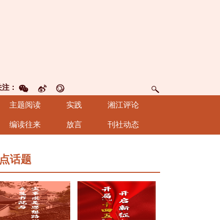
关注：
主题阅读
实践
湘江评论
编读往来
放言
刊社动态
点话题