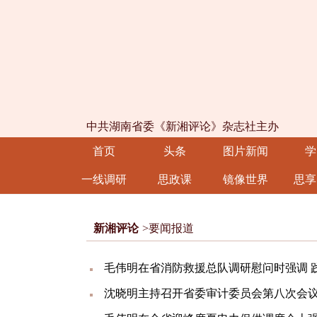
中共湖南省委《新湘评论》杂志社主办
首页
头条
图片新闻
学
一线调研
思政课
镜像世界
思享
新湘评论
>要闻报道