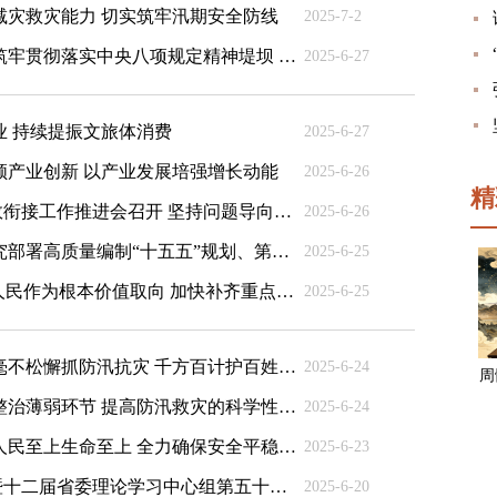
减灾救灾能力 切实筑牢汛期安全防线
2025-7-2
沈晓明主持召开省委常委会会议强调 持续筑牢贯彻落实中央八项规定精神堤坝 把学习教育成果转化为推动高质量发展成效
2025-6-27
业 持续提振文旅体消费
2025-6-27
领产业创新 以产业发展培强增长动能
2025-6-26
精
全省巩固拓展脱贫攻坚成果同乡村振兴有效衔接工作推进会召开 坚持问题导向目标导向结果导向相统一 推动有效衔接工作取得更大实效
2025-6-26
毛伟明主持召开省政府第64次常务会议 研究部署高质量编制“十五五”规划、第四届北斗峰会筹备、壮大农机装备产业等
2025-6-25
沈晓明开展“十五五”规划专题调研 把造福人民作为根本价值取向 加快补齐重点领域民生短板
2025-6-25
毛伟明赴湘西州张家界指导防汛救灾工作 毫不松懈抓防汛抗灾 千方百计护百姓平安
2025-6-24
周
沈晓明赴邵阳检查督导防汛工作 全面排查整治薄弱环节 提高防汛救灾的科学性精准性实效性
2025-6-24
沈晓明赴怀化检查督导防汛工作 始终坚持人民至上生命至上 全力确保安全平稳度汛
2025-6-23
沈晓明主持召开省委常委会（扩大）会议暨十二届省委理论学习中心组第五十二次集体学习 进一步推动整改整治工作走深走实 以优良作风为高质量发展提供有力保障 毛伟明毛万春出席
2025-6-20