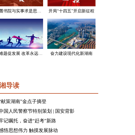
岳麓书院与实事求是思想路线
开局“十四五”开启新征程
破难题促发展 改革永远在路上
奋力建设现代化新湖南
湘导读
“献策湖南”金点子摘登
中国人民警察节特别策划 | 国安背影
牢记嘱托，奋进“赶考”新路
感悟思想伟力 触摸发展脉动