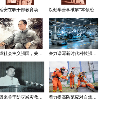
在延安在职干部教育动员大会上的讲话（节选）
以勤学善学破解“本领恐慌”
建成社会主义强国，关键在于实现科学技术现代化
奋力谱写新时代科技强国新篇章
周恩来关于防灾减灾救灾的一组论述
着力提高防范应对自然灾害能力