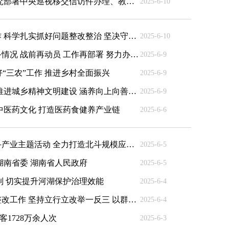
毛伟明主持召开省政府第63次常务会议 研究部署中央巡视移交信访件办理、教育强省、地质灾害防治三年行动计划等
2025-6-10
沈晓明赴慈利县督导天坑溶洞污染整治工作 科学扎实抓好问题整改整治 坚决守牢生态环境安全底线
2025-6-10
毛伟明专题调度第四届中非经贸博览会筹备情况 战前再动员 工作再部署 努力办出更加精彩更有成效的博览会
2025-6-9
“三农”工作 推进乡村全面振兴
2025-6-9
沈晓明主持召开省委常委会会议强调 统筹推进城乡精神文明建设 涵养向上向善的新风正气
2025-6-9
中医药文化 打造医药食健养产业链
2025-6-6
毛伟明在株洲参加省人大代表小组调研北斗产业主题活动 全力打造北斗规模应用引领区 全景展示北斗规模应用新成效
2025-6-5
湖南省委 湖南省人民政府
2025-6-5
制 切实提升河湖保护治理效能
2025-6-4
沈晓明赴娄底调研督导中央巡视交办问题整改工作 坚持立行立改举一反三 以群众满意度检验巡视整改成效
2025-6-4
客1728万余人次
2025-6-3