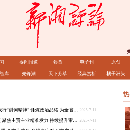
习
要闻报道
卷首
电子刊
原创
智库
先锋潮
天下芳草
经典赏析
橘子洲头
热
毛伟明在省消防救援总队调研慰问时强调 践行“训词精神” 锤炼政治品格 为全省高质量发展保驾护航
2025-7-11
沈晓明主持召开省委审计委员会第八次会议 聚焦主责主业精准发力 持续提升审计监督质效 毛伟明出席
2025-7-11