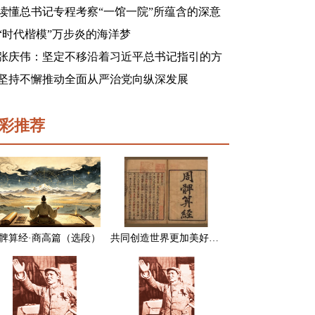
读懂总书记专程考察“一馆一院”所蕴含的深意
“时代楷模”万步炎的海洋梦
张庆伟：坚定不移沿着习近平总书记指引的方
向前进 凝心聚力奋进新征程建功新时代谱写新
坚持不懈推动全面从严治党向纵深发展
篇章
彩推荐
髀算经·商高篇（选段）
共同创造世界更加美好的未来