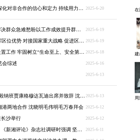
沈晓明主持召开省委常委会会议强调 坚定深化对非合作的信心和定力 持续用力打造内陆地区改革开放高地
2025-6-20
毛伟明在张家界市下沉一线接访用心用情解决群众急难愁盼以工作成效提升群众幸福感
2025-6-19
沈晓明开展“十五五”规划专题调研 充分发挥区位优势 对接国家重大战略 促进区域协调发展向更高水平迈进
2025-6-19
沈晓明专题调度临澧烟花厂爆炸事故救援处置工作 牢固树立“生命至上、安全第一”理念 切实维护人民群众生命财产安全 毛伟明出席
2025-6-18
览会综述
2025-6-16
2025-6-13
第四届中国-非洲经贸博览会在长沙举行 王毅纳班贾康格穆达瓦迪出席并致辞 沈晓明致辞 毛伟明主持 毛万春出席
2025-6-13
湘港两地合作 沈晓明毛伟明毛万春拜会
2025-6-12
在长沙举行
2025-6-12
刘红兵到湖南体产集团、湖南省演艺集团、《新湘评论》杂志社调研时强调 坚持守正创新 做好融合文章
2025-6-11