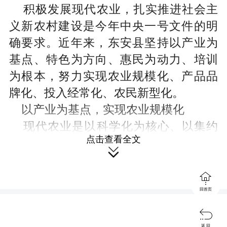
积极发展现代农业，扎实推进社会主
义新农村建设是今年中央一号文件的明
确要求。近年来，东安县坚持以产业为
基点、特色为方向、惠民为动力、培训
为根本，努力实现农业规模化、产品品
牌化、投入经常化、农民新型化。
以产业为基点，实现农业规模化
现代农业是以科学化为核心、以集约
点击查看全文
化为方向、以高效化为目标的规模农

业。东安县采取政府引导搭建平台的办
法，加大农业产业带和农业园区建设力

回首页
度。一是加大农业产业群建设。着力抓
100
好井头圩镇小江口
万羽樱桃谷鸭养殖

,
5
中心
大庙口、紫溪
万亩银杏基地，大
返 回