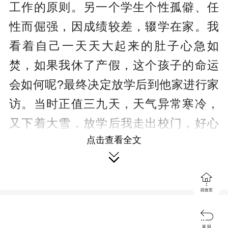
工作的原则。另一个学生个性孤僻、任
性而倔强，因成绩较差，辍学在家。我
看着自己一天天大起来的肚子心急如
焚，如果我休了产假，这个孩子的命运
会如何呢?最终决定放学后到他家进行家
访。当时正值三九天，天气异常寒冷，
又下着大雪，放学后我走出校门，好心
点击查看全文
的同事半关切半开玩笑地说：“小心啊，

你摔一下不要紧，可别摔坏将要出世的

小宝宝哟!”我哪里还顾得上这些，经过2
回首页
个多小时的风雪跋涉，我终于走进了他

的家。一进门，他们一家人都很意外，
返 回