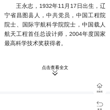
王永志，1932年11月17日出生，辽
宁省昌图县人，中共党员，中国工程院
院士、国际宇航科学院院士，中国载人
航天工程首任总设计师，2004年度国家
最高科学技术奖获得者。
点击查看全文

在中华民族的记忆里，人们永远不

会忘记那个激动人心的时刻：二○○三年
回首页
十月十六日六时二十三分，我国第一艘

返 回