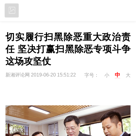
立即下载
切实履行扫黑除恶重大政治责
任 坚决打赢扫黑除恶专项斗争
这场攻坚仗
中
新湘评论网 2019-06-20 15:51:22
字号：
小
大