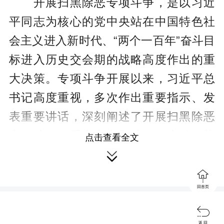
开展扫黑除恶专项斗争，是以习近
平同志为核心的党中央站在中国特色社
会主义进入新时代、“两个一百年”奋斗目
标进入历史交会期的战略高度作出的重
大决策。专项斗争开展以来，习近平总
书记高度重视，多次作出重要指示、发
表重要讲话，深刻阐述了开展扫黑除恶
专项斗争的重大意义和成效、当前形势
点击查看全文
和任务、下步思路和举措，彰显了以习

近平同志为核心的党中央对治国安邦的

回首页
战略谋划、对人民福祉的深情关切、对

执政根基的长远考量。我们要认真学习
返 回