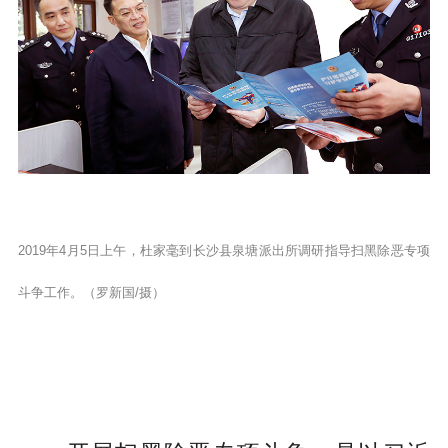
2019年4月5日上午，杜家毫到长沙县泉塘派出所调研指导扫黑除恶专项
斗争工作。（罗新国/摄）