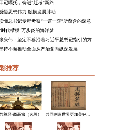
牢记嘱托，奋进“赶考”新路
感悟思想伟力 触摸发展脉动
读懂总书记专程考察“一馆一院”所蕴含的深意
“时代楷模”万步炎的海洋梦
张庆伟：坚定不移沿着习近平总书记指引的方
向前进 凝心聚力奋进新征程建功新时代谱写新
坚持不懈推动全面从严治党向纵深发展
篇章
彩推荐
髀算经·商高篇（选段）
共同创造世界更加美好的未来