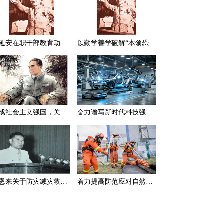
在延安在职干部教育动员大会上的讲话（节选）
以勤学善学破解“本领恐慌”
建成社会主义强国，关键在于实现科学技术现代化
奋力谱写新时代科技强国新篇章
周恩来关于防灾减灾救灾的一组论述
着力提高防范应对自然灾害能力