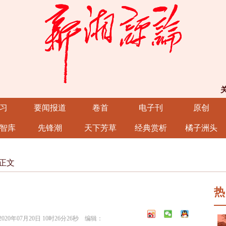
习
要闻报道
卷首
电子刊
原创
智库
先锋潮
天下芳草
经典赏析
橘子洲头
正文
热
年07月20日 10时26分26秒 编辑：