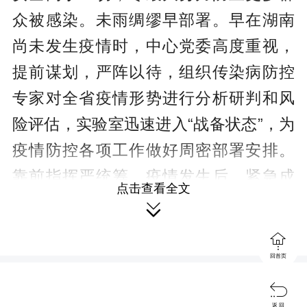
众被感染。未雨绸缪早部署。早在湖南
尚未发生疫情时，中心党委高度重视，
提前谋划，严阵以待，组织传染病防控
专家对全省疫情形势进行分析研判和风
险评估，实验室迅速进入“战备状态”，为
疫情防控各项工作做好周密部署安排。
靠前指挥严统筹。疫情发生后，紧急成
点击查看全文
立疫情防控工作领导小组，明确责任分

工。设立指挥部，下设现场疫情处理

组、信息报告组等7个工作组和14支现场
回首页
流调机动队，既密切配合，又各司其

职，指挥部24小时轮流驻守，挂图作
返 回