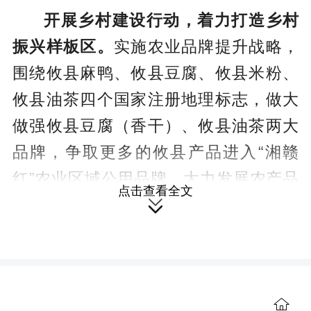
开展乡村建设行动，着力打造乡村
振兴样板区。
实施农业品牌提升战略，
围绕攸县麻鸭、攸县豆腐、攸县米粉、
攸县油茶四个国家注册地理标志，做大
做强攸县豆腐（香干）、攸县油茶两大
品牌，争取更多的攸县产品进入“湘赣
红”农业区域公用品牌。大力发展农产品
点击查看全文
精深加工，力争打造1个国家级现代农业

产业园，致力建成湘赣边现代农业示范
区和主要农产品供应基地。强化农村人
居环境整治，深入推进“五治理一革命”工

作，打通与江西萍乡市和莲花县断头