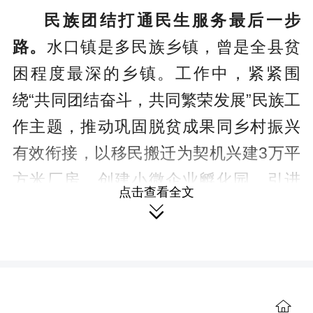
民族团结打通民生服务最后一步
路。
水口镇是多民族乡镇，曾是全县贫
困程度最深的乡镇。工作中，紧紧围
绕“共同团结奋斗，共同繁荣发展”民族工
作主题，推动巩固脱贫成果同乡村振兴
有效衔接，以移民搬迁为契机兴建3万平
方米厂房，创建小微企业孵化园，引进
点击查看全文
企业18家，为居民在家门口实现就业提

供平台。建立防返贫监测机制，选派党
员干部与重点人群结对帮扶，做到“户户
见党员，联户全覆盖”。
