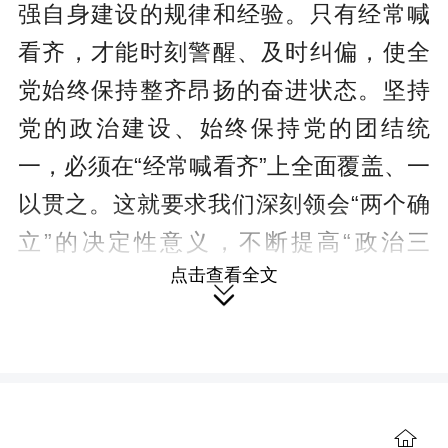
强自身建设的规律和经验。只有经常喊
看齐，才能时刻警醒、及时纠偏，使全
党始终保持整齐昂扬的奋进状态。坚持
党的政治建设、始终保持党的团结统
一，必须在“经常喊看齐”上全面覆盖、一
以贯之。这就要求我们深刻领会“两个确
立”的决定性意义，不断提高“政治三
点击查看全文
力”，保持强烈看齐意识，经常同党中央

精神对表对标，坚定不移向党中央看
齐，坚定不移沿着习近平总书记指引的
方向前进，切实把“两个维护”落实到履职
尽责全过程，在党的旗帜下步调一致向
