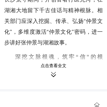
湖湘大地留下千古佳话与精神根脉。相
关部门应深入挖掘、传承、弘扬“仲景文
化”，多维度激活“仲景文化”密码，进一
步讲好张仲景与湖湘故事。
深挖文脉根魂，筑牢“信”的根
点击查看全文
基。
“仲景文化”与新时代价值理念高度契

合，是涵养医德、培育新人的宝贵资
源。系统梳理，让历史文脉“活”起来。加
强文献挖掘与遗产保护，依托长沙历史
