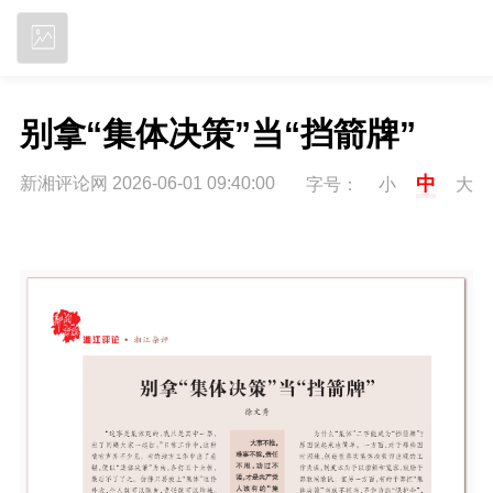
立即下载
别拿“集体决策”当“挡箭牌” 
中
新湘评论网 2026-06-01 09:40:00
字号：
小
大