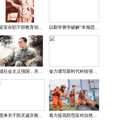
在延安在职干部教育动员大会上的讲话（节选）
以勤学善学破解“本领恐慌”
建成社会主义强国，关键在于实现科学技术现代化
奋力谱写新时代科技强国新篇章
周恩来关于防灾减灾救灾的一组论述
着力提高防范应对自然灾害能力