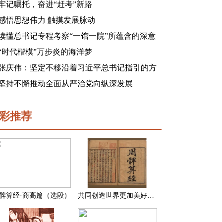
牢记嘱托，奋进“赶考”新路
感悟思想伟力 触摸发展脉动
读懂总书记专程考察“一馆一院”所蕴含的深意
“时代楷模”万步炎的海洋梦
张庆伟：坚定不移沿着习近平总书记指引的方
向前进 凝心聚力奋进新征程建功新时代谱写新
坚持不懈推动全面从严治党向纵深发展
篇章
彩推荐
髀算经·商高篇（选段）
共同创造世界更加美好的未来