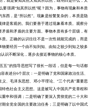
深刻，就是要知其然又知其所以然，既明白是什么，又
么要强调“知其所以然”呢？因为，事物有现象和本质
的东西，是“所以然”。现象是纷繁复杂的，本质是隐
规律是客观的。我们要善于透过现象看本质。观察分
要矛盾和矛盾的主要方面。事物本质有多个层级，有
本质。正确的认识往往不是一次性就能完成的，而是
事物要经历一个由不知到知、由知之较少到知之较多
的认识不断深化，逐步去接近事物的核心本质。
“十五五”的指导思想写了很长一段话，但是每一句话都
内容表述分6个层次：一是明确了党和国家政治生活、
主义、毛泽东思想、邓小平理论、“三个代表”重要思
国特色社会主义思想。这是被写入中国共产党章程和
以重申和强调；二是明确了要深入贯彻党的二十大和
时期全党全国的主要政治任务；三是明确了以中国式