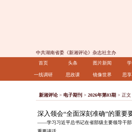
中共湖南省委《新湘评论》杂志社主办
首页
头条
图片新闻
学
一线调研
思政课
镜像世界
思享
新湘评论
>
电子期刊
>
2026年第03期
>
正文
深入领会“全面深刻准确”的重要
——学习习近平总书记在省部级主要领导干部
重要讲话