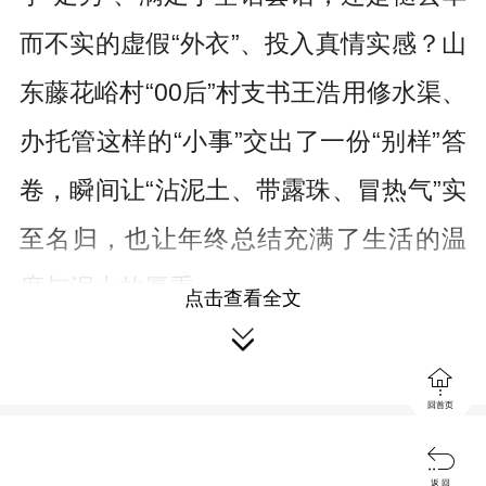
而不实的虚假“外衣”、投入真情实感？山
东藤花峪村“00后”村支书王浩用修水渠、
办托管这样的“小事”交出了一份“别样”答
卷，瞬间让“沾泥土、带露珠、冒热气”实
至名归，也让年终总结充满了生活的温
度与泥土的厚重。
点击查看全文

所谓“沾泥土”，就是要让年终总结的

每一个字都从实践中来，带着大地的气
回首页
息。曾几何时，一些年终总结变成了“文

返 回