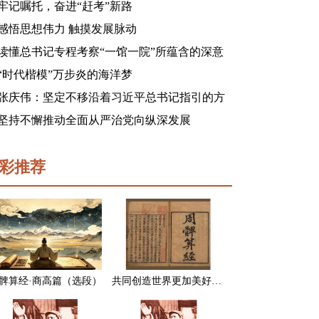
牢记嘱托，奋进“赶考”新路
感悟思想伟力 触摸发展脉动
读懂总书记专程考察“一馆一院”所蕴含的深意
“时代楷模”万步炎的海洋梦
张庆伟：坚定不移沿着习近平总书记指引的方
向前进 凝心聚力奋进新征程建功新时代谱写新
坚持不懈推动全面从严治党向纵深发展
篇章
彩推荐
髀算经·商高篇（选段）
共同创造世界更加美好的未来