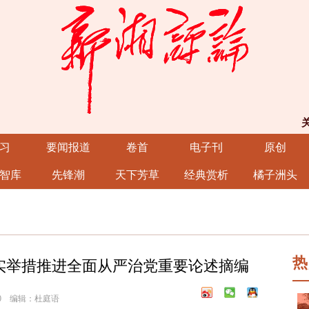
习
要闻报道
卷首
电子刊
原创
智库
先锋潮
天下芳草
经典赏析
橘子洲头
热
实举措推进全面从严治党重要论述摘编
:00 编辑：杜庭语