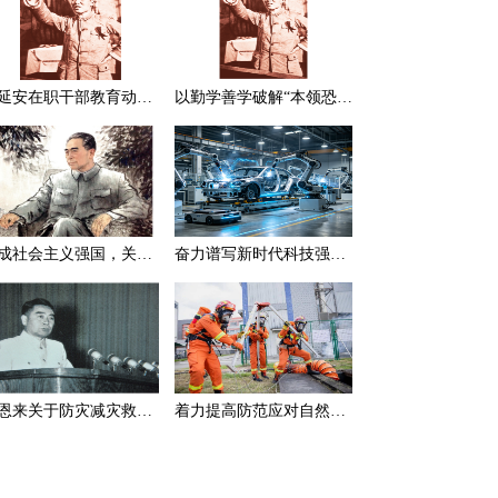
在延安在职干部教育动员大会上的讲话（节选）
以勤学善学破解“本领恐慌”
建成社会主义强国，关键在于实现科学技术现代化
奋力谱写新时代科技强国新篇章
周恩来关于防灾减灾救灾的一组论述
着力提高防范应对自然灾害能力