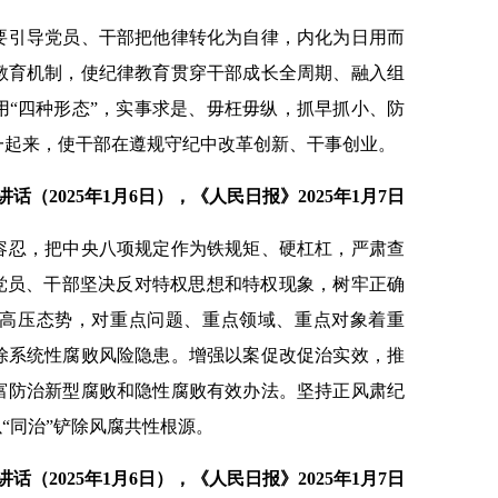
要引导党员、干部把他律转化为自律，内化为日用而
教育机制，使纪律教育贯穿干部成长全周期、融入组
用“四种形态”，实事求是、毋枉毋纵，抓早抓小、防
一起来，使干部在遵规守纪中改革创新、干事创业。
（2025年1月6日），《人民日报》2025年1月7日
容忍，把中央八项规定作为铁规矩、硬杠杠，严肃查
促党员、干部坚决反对特权思想和特权现象，树牢正确
高压态势，对重点问题、重点领域、重点对象着重
除系统性腐败风险隐患。增强以案促改促治实效，推
富防治新型腐败和隐性腐败有效办法。坚持正风肃纪
“同治”铲除风腐共性根源。
（2025年1月6日），《人民日报》2025年1月7日