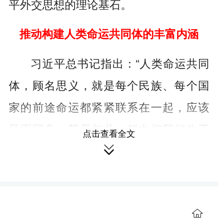
平外交思想的理论基石。
推动构建人类命运共同体的丰富内涵
习近平总书记指出：“人类命运共同
体，顾名思义，就是每个民族、每个国
家的前途命运都紧紧联系在一起，应该
风雨同舟，荣辱与共，努力把我们生于
点击查看全文

斯、长于斯的这个星球建成一个和睦的
大家庭，把世界各国人民对美好生活的
向往变成现实。”
