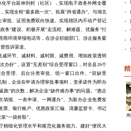
”一体化平台延伸到村（社区），实现电子政务外网全覆
”，实现全程“最多跑一次”。拓展“跨省通办”。与湖北
上审批、证照免费双向快递。实现辖区内不动产登记
政务”建设。积极开展“走流程、解难题、优服务”行
线、营商环境举报电话等，在涉企职能部门、涉企服务窗
监督投诉渠道。
批减环节、减材料、减时限、减费用、增加政策透明
次办好”，设置“无差别”综合受理窗口，对全县26个
精
台综合受理、后台分类审批、统一窗口出件。“容缺受
”机制，企业在申请办理审批事项时，变承诺件为即办
返跑”的次数，解决企业“缺件难办事”的问题。“惠企
一次填报、一表申请、一网通办”。为新办企业免费发
、发票、银行账户、优惠政策汇编、清廉监督卡、书记
周
策“一袋拎取”。
厅精细化管理水平和规范化服务能力。建好“便民大