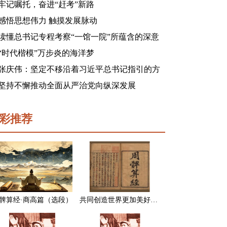
牢记嘱托，奋进“赶考”新路
感悟思想伟力 触摸发展脉动
读懂总书记专程考察“一馆一院”所蕴含的深意
“时代楷模”万步炎的海洋梦
张庆伟：坚定不移沿着习近平总书记指引的方
向前进 凝心聚力奋进新征程建功新时代谱写新
坚持不懈推动全面从严治党向纵深发展
篇章
彩推荐
髀算经·商高篇（选段）
共同创造世界更加美好的未来