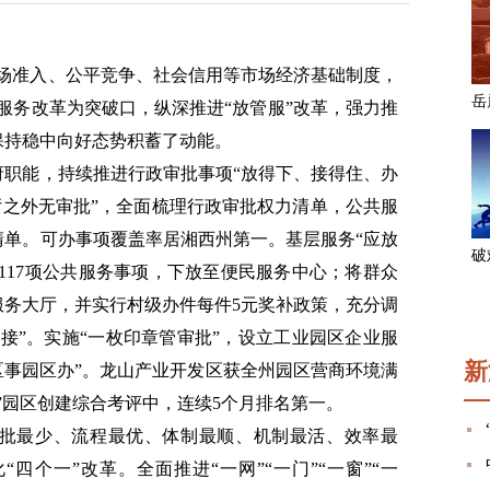
市场准入、公平竞争、社会信用等市场经济基础制度，
服务改革为突破口，纵深推进“放管服”改革，强力推
保持稳中向好态势积蓄了动能。
府职能，持续推进行政审批事项“放得下、接得住、办
大厅之外无审批”，全面梳理行政审批权力清单，公共服
清单。可办事项覆盖率居湘西州第一。基层服务“应放
的117项公共服务事项，下放至便民服务中心；将群众
服务大厅，并实行村级办件每件5元奖补政策，充分调
接”。实施“一枚印章管审批”，设立工业园区企业服
新
园区事园区办”。龙山产业开发区获全州园区营商环境满
好”园区创建综合考评中，连续5个月排名第一。
批最少、流程最优、体制最顺、机制最活、效率最
四个一”改革。全面推进“一网”“一门”“一窗”“一