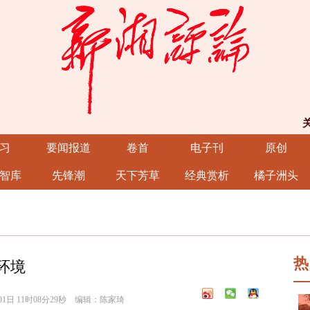
习
要闻报道
卷首
电子刊
原创
智库
先锋潮
天下芳草
经典赏析
橘子洲头
热
环境
1日 11时08分29秒 编辑：陈家琦