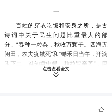
一
百姓的穿衣吃饭和安身之所，是古
诗词中关于民生问题比重最大的部
分。“春种一粒粟，秋收万颗子。四海无
闲田，农夫犹饿死”和“锄禾日当午，汗滴
禾下土。谁知盘中餐，粒粒皆辛苦”，唐
点击查看全文
代诗人李绅题为《悯农》的这两首诗，

选取普遍存在的生活细节和人们熟悉的
农事活动，集中反映了当时的社会矛
盾。
