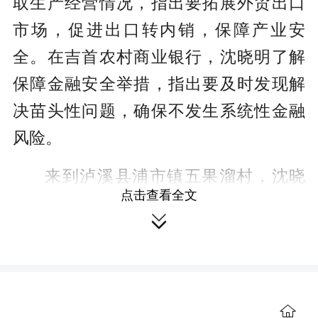
取生产经营情况，指出要拓展外贸出口
市场，促进出口转内销，保障产业安
全。在吉首农村商业银行，沈晓明了解
保障金融安全举措，指出要及时发现解
决苗头性问题，确保不发生系统性金融
风险。
来到泸溪县浦市镇五果溜村，沈晓
点击查看全文
明察看水稻长势，强调要推进高标准农

田建设，提高农民种粮积极性，保障好
国家粮食安全。走进永顺县石堤镇新华
村，沈晓明重点询问信访工作情况，要
求大力化解重复信访积案，积极回应群
