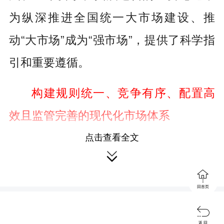
为纵深推进全国统一大市场建设、推
动“大市场”成为“强市场”，提供了科学指
引和重要遵循。
构建规则统一、竞争有序、配置高
效且监管完善的现代化市场体系
点击查看全文
关于构建一个什么样的全国统一大

市场，习近平总书记发表了一系列重要

回首页
论述。2020年8月，习近平总书记在经济

社会领域专家座谈会上指出：“要加强产
返 回