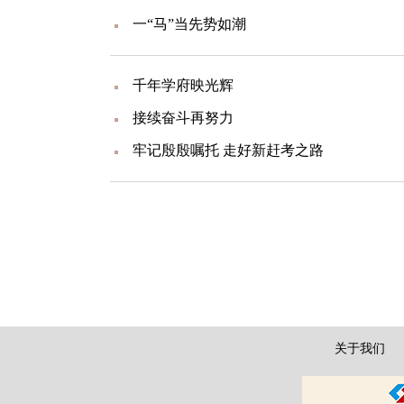
一“马”当先势如潮
千年学府映光辉
接续奋斗再努力
牢记殷殷嘱托 走好新赶考之路
关于我们