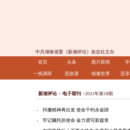
中共湖南省委《新湘评论》杂志社主办
首页
头条
图片新闻
学
一线调研
思政课
镜像世界
思享
新湘评论
>
电子期刊
>2021年第18期
抖擞精神再出发 使命千钧永奋蹄
牢记嘱托担使命 奋力谱写新篇章