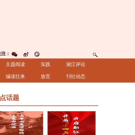
关注：
主题阅读
实践
湘江评论
编读往来
放言
刊社动态
点话题