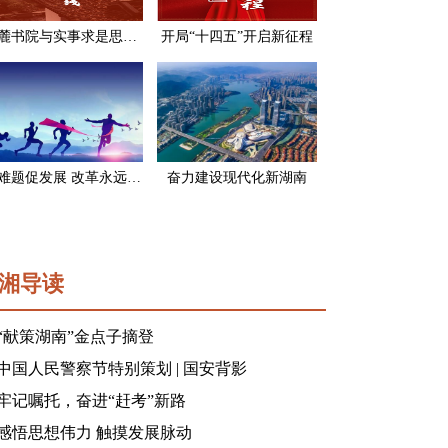
岳麓书院与实事求是思想路线
开局“十四五”开启新征程
破难题促发展 改革永远在路上
奋力建设现代化新湖南
湘导读
“献策湖南”金点子摘登
中国人民警察节特别策划 | 国安背影
牢记嘱托，奋进“赶考”新路
感悟思想伟力 触摸发展脉动