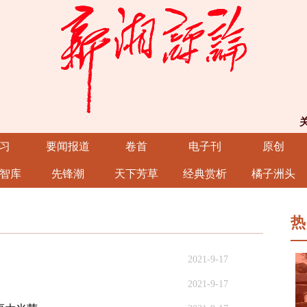
习
要闻报道
卷首
电子刊
原创
智库
先锋潮
天下芳草
经典赏析
橘子洲头
热
2021-9-17
2021-9-17