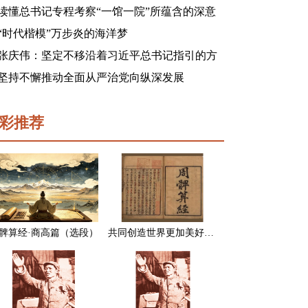
读懂总书记专程考察“一馆一院”所蕴含的深意
“时代楷模”万步炎的海洋梦
张庆伟：坚定不移沿着习近平总书记指引的方
向前进 凝心聚力奋进新征程建功新时代谱写新
坚持不懈推动全面从严治党向纵深发展
篇章
彩推荐
髀算经·商高篇（选段）
共同创造世界更加美好的未来