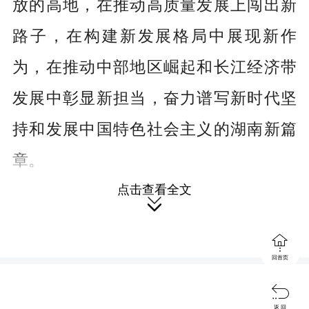
放的高地，在推动高质量发展上闯出新
路子，在构建新发展格局中展现新作
为，在推动中部地区崛起和长江经济带
发展中彰显新担当，奋力谱写新时代坚
持和发展中国特色社会主义的湖南新篇
章。
点击查看全文
在湖南考察时的讲话（2020年9月

16日至18日），《人民日报》2020年9

回首页
月19日

当前和今后一个时期，我国发展仍
返 回