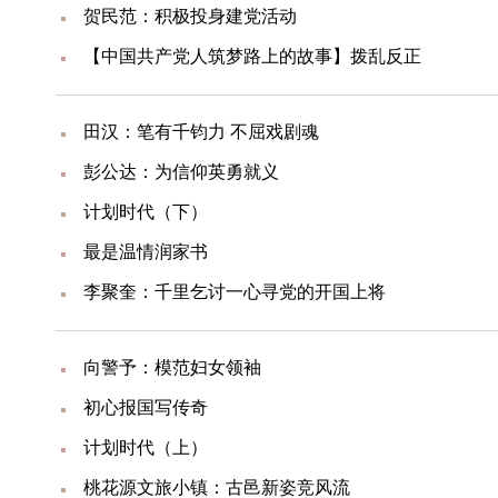
贺民范：积极投身建党活动
【中国共产党人筑梦路上的故事】拨乱反正
田汉：笔有千钧力 不屈戏剧魂
彭公达：为信仰英勇就义
计划时代（下）
最是温情润家书
李聚奎：千里乞讨一心寻党的开国上将
向警予：模范妇女领袖
初心报国写传奇
计划时代（上）
桃花源文旅小镇：古邑新姿竞风流