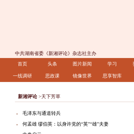
中共湖南省委《新湘评论》杂志社主办
首页
头条
图片新闻
学习
一线调研
思政课
镜像世界
思享智库
新湘评论
>天下芳草
毛泽东与通道转兵
何孟雄 缪伯英：以身许党的“英”“雄”夫妻